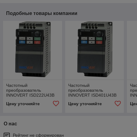
Подобные товары компании
Частотный
Частотный
Ча
преобразователь
преобразователь
пр
INNOVERT ISD222U43B
INNOVERT ISD401U43B
IN
Цену уточняйте
Цену уточняйте
Це
О нас
Рейтинг не сформирован