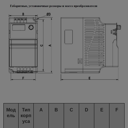
Мод
Тип
A
B
C
D
E
F
ель
корп
уса