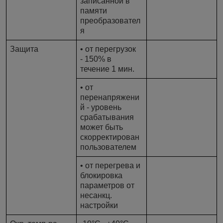
записанной в
памяти
преобразовател
я
Защита
• от перегрузок
- 150% в
течение 1 мин.
• от
перенапряжени
й - уровень
срабатывания
может быть
скорректирован
пользователем
• от перегрева и
блокировка
параметров от
несанкц.
настройки