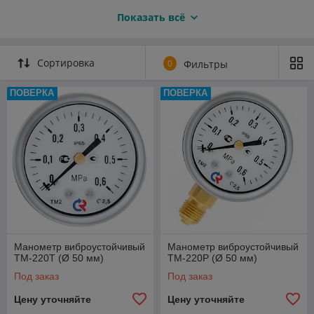
Показать всё
Сортировка
0
Фильтры
ПОВЕРКА
ПОВЕРКА
Марка
Диаметр корпуса
Расположение
манометра
штуцера
ТМ-220Т
50
Осевое
ТМ-220Р
Радиальное
ТМ-320Т
63
Осевое
ТМ-320Р
Радиальное
Манометр виброустойчивый
Манометр виброустойчивый
ТМ-220Т (Ø 50 мм)
ТМ-220Р (Ø 50 мм)
ТМ-520ТЭ
100
Осевое или
эксцентрическое
Под заказ
Под заказ
Цену уточняйте
Цену уточняйте
ТМ-520Р
Радиальное