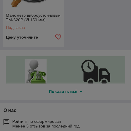
окружающей среды
IP
65, под заказ возможна
поставка манометров со степенью защиты
IP
66.
Манометр виброустойчивый
ТМ-620Р (Ø 150 мм)
В любой отрасли промышленности, где
наблюдаются вышеперечисленные условия,
Под заказ
возможно применение виброустойчивых
Цену уточняйте
манометров серии 20.
Показать всё
О нас
Рейтинг не сформирован
Менее 5 отзывов за последний год