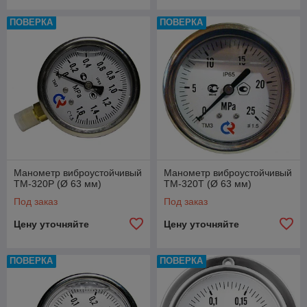
ТМ-620Р
150
Радиальное
ПОВЕРКА
ПОВЕРКА
Все поставляемые манометры внесены в
Реестр СИ РБ, имеют все необходимые
сертификаты и поставляются поверенными.
Межповерочный интервал - 12
месяцев.
Манометр виброустойчивый
Манометр виброустойчивый
ТМ-320Р (Ø 63 мм)
ТМ-320Т (Ø 63 мм)
О
Под заказ
Под заказ
сн
Цену уточняйте
Цену уточняйте
о
в
н
ПОВЕРКА
ПОВЕРКА
ы
м
и