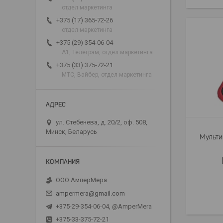
отдел маркетинга
+375 (17) 365-72-26
отдел маркетинга
+375 (29) 354-06-04
А1, Телеграм, отдел маркетинга
+375 (33) 375-72-21
МТС, Вайбер, отдел маркетинга
ул. Стебенева, д. 20/2, оф. 508,
Минск, Беларусь
Мульти
ООО АмперМера
ampermera@gmail.com
+375-29-354-06-04, @AmperMera
+375-33-375-72-21