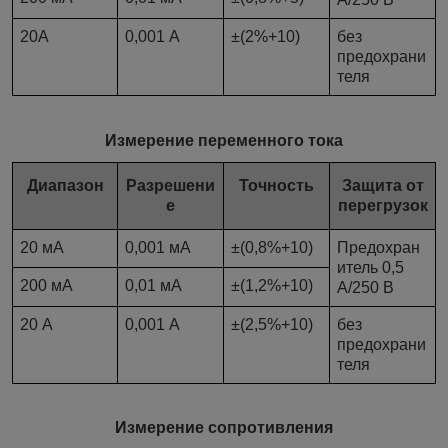
20А
0,001 А
±(2%+10)
без
предохрани
теля
Измерение переменного тока
Диапазон
Разрешени
Точность
Защита от
е
перегрузок
20 мА
0,001 мА
±(0,8%+10)
Предохран
итель 0,5
200 мА
0,01 мА
±(1,2%+10)
А/250 В
20 А
0,001 А
±(2,5%+10)
без
предохрани
теля
Измерение сопротивления