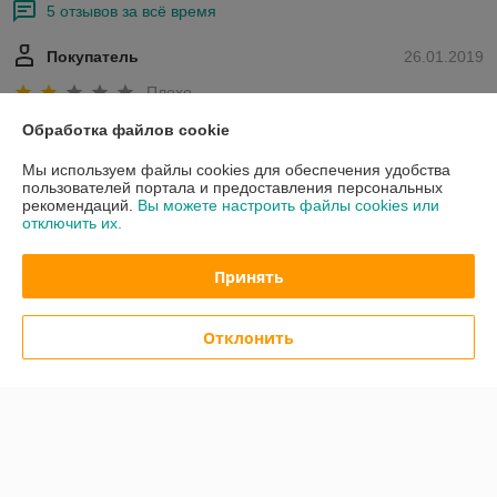
5 отзывов за всё время
Покупатель
26.01.2019
Плохо
Обработка файлов cookie
Цены на сайте отличаются более чем на 20%, товара не оказалось 
в наличии. Срок поставки от 10 дней.
Мы используем файлы cookies для обеспечения удобства
пользователей портала и предоставления персональных
рекомендаций.
Вы можете настроить файлы cookies или
Покупатель
16.01.2019
отключить их.
Отлично
Принять
Все хорошо, все вовремя. Ждать долго заказа не пришлось.
Отклонить
Показать все отзывы
О нас
Контакты