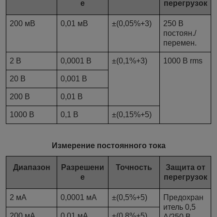
е
перегрузок
200 мВ
0,01 мВ
±(0,05%+3)
250 В
постоян./
перемен.
2 В
0,0001 В
±(0,1%+3)
1000 В rms
20 В
0,001 В
200 В
0,01 В
1000 В
0,1 В
±(0,15%+5)
Измерение постоянного тока
Диапазон
Разрешени
Точность
Защита от
е
перегрузок
2 мА
0,0001 мА
±(0,5%+5)
Предохран
итель 0,5
200 мА
0,01 мА
±(0,8%+5)
А/250 В