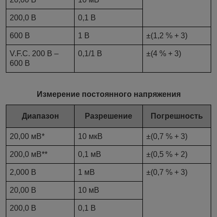
200,0 В
0,1 В
600 В
1 В
±(1,2 % + 3)
V.F.C. 200 В –
0,1/1 В
±(4 % + 3)
600 В
Измерение постоянного напряжения
Диапазон
Разрешение
Погрешность
20,00 мВ*
10 мкВ
±(0,7 % + 3)
200,0 мВ**
0,1 мВ
±(0,5 % + 2)
2,000 В
1 мВ
±(0,7 % + 3)
20,00 В
10 мВ
200,0 В
0,1 В