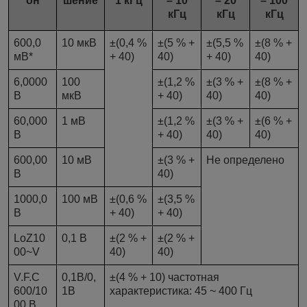
он
шение
1 кГц
– 10
– 20
– 100
кГц
кГц
кГц
600,0
10 мкВ
±(0,4 %
±(5 % +
±(5,5 %
±(8 % +
мВ*
+ 40)
40)
+ 40)
40)
6,0000
100
±(1,2 %
±(3 % +
±(8 % +
В
мкВ
+ 40)
40)
40)
60,000
1 мВ
±(1,2 %
±(3 % +
±(6 % +
В
+ 40)
40)
40)
600,00
10 мВ
±(3 % +
Не определено
В
40)
1000,0
100 мВ
±(0,6 %
±(3,5 %
В
+ 40)
+ 40)
LoZ10
0,1 В
±(2 % +
±(2 % +
00~V
40)
40)
V.F.C
0,1В/0,
±(4 % + 10) частотная
600/10
1В
характеристика: 45 ~ 400 Гц
00 В