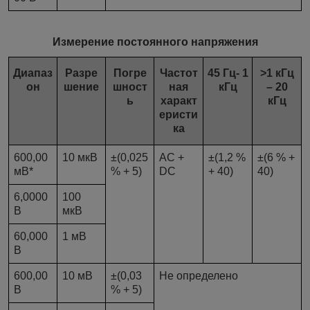
Измерение постоянного напряжения
Диапаз
Разре
Погре
Частот
45 Гц- 1
˃1 кГц
он
шение
шност
ная
кГц
– 20
ь
характ
кГц
еристи
ка
600,00
10 мкВ
±(0,025
AC +
±(1,2 %
±(6 % +
мВ*
% + 5)
DC
+ 40)
40)
6,0000
100
В
мкВ
60,000
1 мВ
В
600,00
10 мВ
±(0,03
Не определено
В
% + 5)