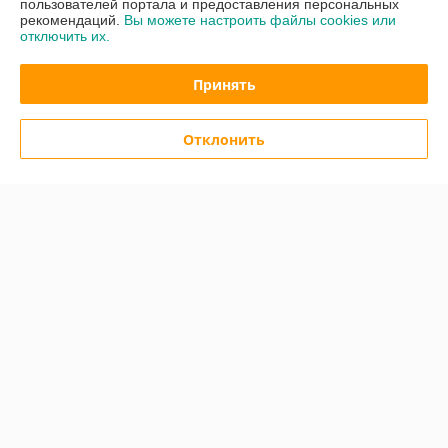
Сегодня работает с 09:00 до 16:00
пользователей портала и предоставления персональных
Показать весь график работы
рекомендаций.
Вы можете настроить файлы cookies или
отключить их.
Принять
Отзывы о магазине
5 отзывов за всё время
Отклонить
Покупатель
26.01.2019
Плохо
Цены на сайте отличаются более чем на 20%, товара не оказалось 
в наличии. Срок поставки от 10 дней.
Покупатель
16.01.2019
Отлично
Все хорошо, все вовремя. Ждать долго заказа не пришлось.
Показать все отзывы