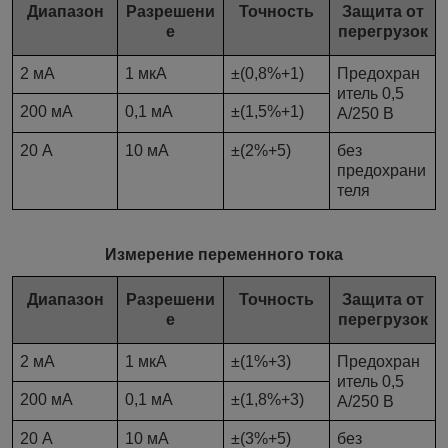
Диапазон
Разрешени
Точность
Защита от
е
перегрузок
2 мА
1 мкА
±(0,8%+1)
Предохран
итель 0,5
200 мА
0,1 мА
±(1,5%+1)
А/250 В
20 А
10 мА
±(2%+5)
без
предохрани
теля
Измерение переменного тока
Диапазон
Разрешени
Точность
Защита от
е
перегрузок
2 мА
1 мкА
±(1%+3)
Предохран
итель 0,5
200 мА
0,1 мА
±(1,8%+3)
А/250 В
20 А
10 мА
±(3%+5)
без