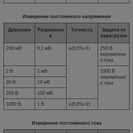
Измерение постоянного напряжения
Диапазон
Разрешени
Точность
Защита от
е
перегрузок
200 мВ
0,1 мВ
±(0,5%+1)
250 В
переменног
о тока
2 В
1 мВ
1000 В
переменног
20 В
10 мВ
о тока
200 В
100 мВ
1000 В
1 В
±(0,8%+2)
Измерение постоянного тока