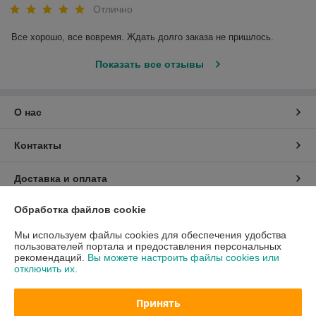
Отлично
Все хорошо, все вовремя. Ждать долго заказа не пришлось.
Показать все отзывы
О нас
Контакты
Доставка и оплата
Обработка файлов cookie
График работы
Мы используем файлы cookies для обеспечения удобства
Полная версия сайта
пользователей портала и предоставления персональных
рекомендаций.
Вы можете настроить файлы cookies или
отключить их.
Политика обработки cookies
Принять
Сайт создан на платформе Deal.by