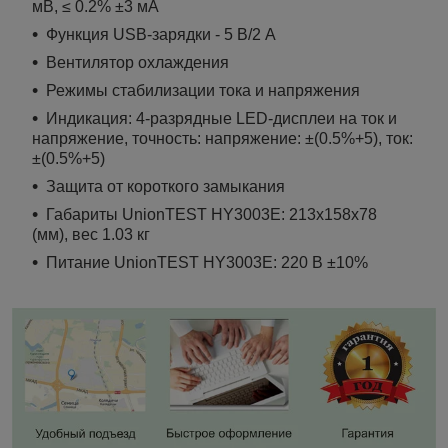
мВ, ≤ 0.2% ±3 мА
Функция USB-зарядки - 5 В/2 А
Вентилятор охлаждения
Режимы стабилизации тока и напряжения
Индикация: 4-разрядные LED-дисплеи на ток и
напряжение, точность: напряжение: ±(0.5%+5), ток:
±(0.5%+5)
Защита от короткого замыкания
Габариты UnionTEST HY3003E: 213х158х78
(мм), вес 1.03 кг
Питание UnionTEST HY3003E: 220 В ±10%