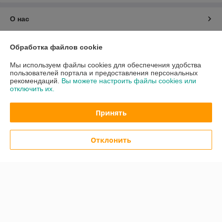
О нас
Контакты
Обработка файлов cookie
Мы используем файлы cookies для обеспечения удобства
Доставка и оплата
пользователей портала и предоставления персональных
рекомендаций.
Вы можете настроить файлы cookies или
отключить их.
График работы
Принять
Полная версия сайта
Политика обработки cookies
Отклонить
Сайт создан на платформе Deal.by