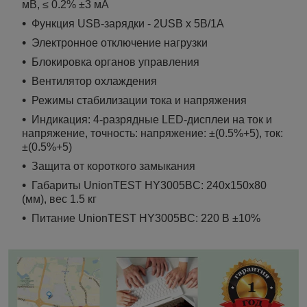
мВ, ≤ 0.2% ±3 мА
Функция
USB
-зарядки - 2
USB
х 5В/1А
Электронное отключение нагрузки
Блокировка органов управления
Вентилятор охлаждения
Режимы стабилизации тока и напряжения
Индикация: 4-разрядные
LED
-дисплеи на ток и
напряжение, точность: напряжение: ±(0.5%+5), ток:
±(0.5%+5)
Защита от короткого замыкания
Габариты
UnionTEST
HY
3005
BC
: 240х150х80
(мм), вес 1.5 кг
Питание UnionTEST HY3005BC: 220 В ±10%