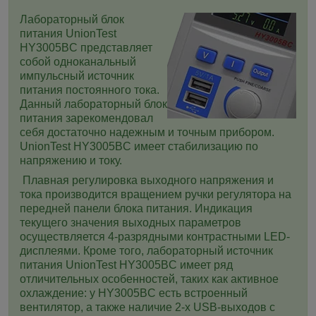
Лабораторный блок
питания UnionTest
HY3005BC представляет
собой одноканальный
импульсный источник
питания постоянного тока.
Данный лабораторный блок
питания зарекомендовал
себя достаточно надежным и точным прибором.
UnionTest HY3005BC имеет стабилизацию по
напряжению и току.
Плавная регулировка выходного напряжения и
тока производится вращением ручки регулятора на
передней панели блока питания. Индикация
текущего значения выходных параметров
осуществляется 4-разрядными контрастными LЕD-
дисплеями.
Кроме того, лабораторный источник
питания UnionTest HY3005BC имеет ряд
отличительных особенностей, таких как активное
охлаждение:
у HY3005BC есть встроенный
вентилятор, а также наличие 2-х USB-выходов с