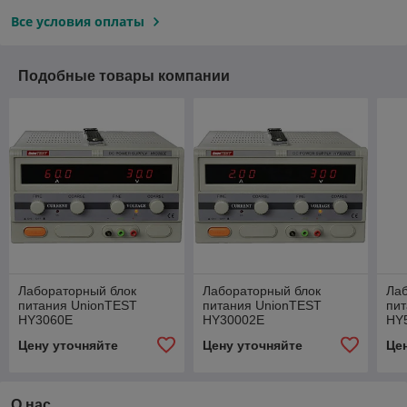
Все условия оплаты
Подобные товары компании
Лабораторный блок
Лабораторный блок
Ла
питания UnionTEST
питания UnionTEST
пи
HY3060E
HY30002E
HY
Цену уточняйте
Цену уточняйте
Це
О нас