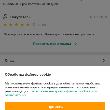
в наличии. Срок поставки от 10 дней.
Покупатель
16.01.2019
Отлично
Все хорошо, все вовремя. Ждать долго заказа не пришлось.
Показать все отзывы
О нас
Контакты
Обработка файлов cookie
Мы используем файлы cookies для обеспечения удобства
Доставка и оплата
пользователей портала и предоставления персональных
рекомендаций.
Вы можете настроить файлы cookies или
отключить их.
График работы
Принять
Полная версия сайта