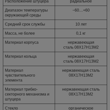
Расположение штуцера
радиальное
Диапазон температуры
−60…+60
окружающей среды
Средний срок службы
10 лет
Масса, не более
0,
1
кг
Материал корпуса
нержавеющая
сталь 08Х17Н13М2
Материал кольца
нержавеющая
сталь 08Х17Н13М2
Материал
нержавеющая сталь
ч
увствительн
ого
08Х17Н13М2
элемент
а
Материал трибко-
нержавеющая сталь
секторного механизма и
08Х17Н13М2
штуцера
Стекло
органическое