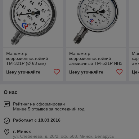
Манометр
Манометр
Ма
коррозионностойкий
коррозионностойкий
кор
ТМ-321Р (Ø 63 мм)
аммиачный ТМ-521Р NH3
ам
(Ø 100 мм)
(Ø 
Цену уточняйте
Цену уточняйте
Це
О нас
Рейтинг не сформирован
Менее 5 отзывов за последний год
Работает с 18.03.2016
г. Минск
ул. Стебенева, д. 20/2, оф. 508, Минск, Беларусь