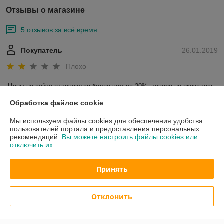
Отзывы о магазине
5 отзывов за всё время
Покупатель
26.01.2019
Плохо
Цены на сайте отличаются более чем на 20%, товара не оказалось 
в наличии. Срок поставки от 10 дней.
Обработка файлов cookie
Мы используем файлы cookies для обеспечения удобства
Покупатель
16.01.2019
пользователей портала и предоставления персональных
рекомендаций.
Вы можете настроить файлы cookies или
Отлично
отключить их.
Все хорошо, все вовремя. Ждать долго заказа не пришлось.
Принять
Показать все отзывы
Отклонить
О нас