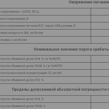
Напряжение питания,
 напряжение ~230 В, 50 Гц
нное напряжение, В
нное напряжение питания БСГ через USB разъем, В
емая мощность ВА, не более
грева с, не более
Номинальное значение порога срабаты
нтроле объемной доли СН4, % ( в %НКПР)
нтроле объемной доли С3Н8, % ( в %НКПР)
нтроле массовой концентрации СO, мг/м3
нтроле объемной доли СO2, %
Пределы допускаемой абсолютной погрешности п
нтроле объемной доли СН4, %
онтроле объемной доли С3Н8, %