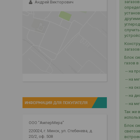
загазов
Андрей Викторович
определ
установ
другими
углерод
случить
устройс
Констру
загазов
Блок си
газов в
-- на пр
-- на ме
-- на ок
-- на д
ИНФОРМАЦИЯ ДЛЯ ПОКУПАТЕЛЯ
-- на м
Так же 
использ
ООО "АмперМера"
Блок си
220024, г. Минск, ул. Стебенева, д.
светозв
20/2, оф. 508
встроен