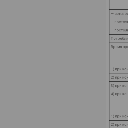
— сетевое
— постоя
— постоя
Потребля
Время про
1) при ко
2) при ко
3) при ко
4) при ко
1) при ко
2) при к