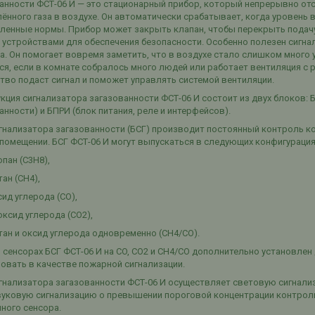
анности ФСТ-06 И — это стационарный прибор, который непрерывно о
ённого газа в воздухе. Он автоматически срабатывает, когда уровень
ленные нормы. Прибор может закрыть клапан, чтобы перекрыть подачу 
 устройствами для обеспечения безопасности. Особенно полезен сигна
а. Он помогает вовремя заметить, что в воздухе стало слишком много 
ся, если в комнате собралось много людей или работает вентиляция с р
тво подаст сигнал и поможет управлять системой вентиляции.
кция сигнализатора загазованности ФСТ-06 И состоит из двух блоков: 
анности) и БПРИ (блок питания, реле и интерфейсов).
гнализатора загазованности (БСГ) производит постоянный контроль к
 помещении. БСГ ФСТ-06 И могут выпускаться в следующих конфигурация
опан (C3H8),
тан (CH4),
сид углерода (CO),
иоксид углерода (CO2),
етан и оксид углерода одновременно (CH4/СО).
в сенсорах БСГ ФСТ-06 И на CO, СO2 и СН4/СО дополнительно установле
овать в качестве пожарной сигнализации.
гнализатора загазованности ФСТ-06 И осуществляет световую сигнали
уковую сигнализацию о превышении пороговой концентрации контроли
ного сенсора.