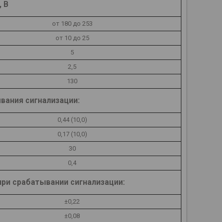
 В
от 180 до 253
от 10 до 25
5
2,5
130
вания сигнализации:
0,44 (10,0)
0,17 (10,0)
30
0,4
ри срабатывании сигнализации:
±0,22
±0,08