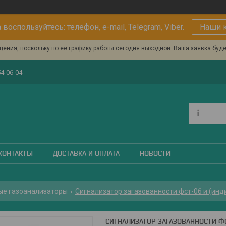
 воспользуйтесь: телефон, e-mail, Telegram, Viber.
Наши 
ения, поскольку по ее графику работы сегодня выходной. Ваша заявка буд
54-06-04
КОНТАКТЫ
ДОСТАВКА И ОПЛАТА
НОВОСТИ
ые газоанализаторы
Сигнализатор загазованности фст-06 и (инд
СИГНАЛИЗАТОР ЗАГАЗОВАННОСТИ ФС