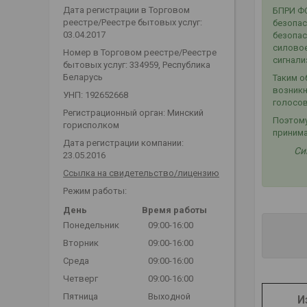
Дата регистрации в Торговом
БПРИ ФС
реестре/Реестре бытовых услуг:
безопас
03.04.2017
безопас
силовое
Номер в Торговом реестре/Реестре
сигнали
бытовых услуг: 334959, Республика
Беларусь
Таким о
возникн
УНП: 192652668
голосов
Регистрационный орган: Минский
Поэтому
горисполком
принима
Дата регистрации компании:
Си
23.05.2016
Ссылка на свидетельство/лицензию
Режим работы:
День
Время работы
Понедельник
09:00-16:00
Вторник
09:00-16:00
Среда
09:00-16:00
Четверг
09:00-16:00
Пятница
Выходной
И