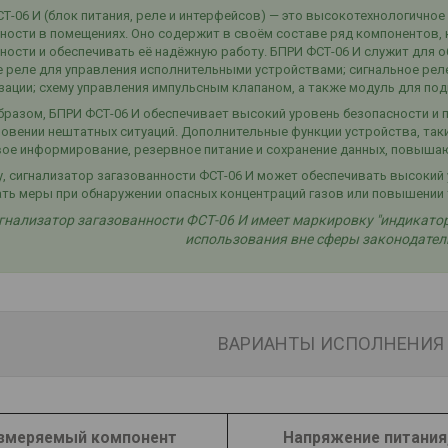
Т-06 И (блок питания, реле и интерфейсов) — это высокотехнологичное
ности в помещениях. Оно содержит в своём составе ряд компонентов
ности и обеспечивать её надёжную работу. БПРИ ФСТ-06 И служит для об
 реле для управления исполнительными устройствами; сигнальное рел
зации; схему управления импульсным клапаном, а также модуль для п
бразом, БПРИ ФСТ-06 И обеспечивает высокий уровень безопасности и
овении нештатных ситуаций. Дополнительные функции устройства, так
ое информирование, резервное питание и сохранение данных, повышаю
, сигнализатор загазованности ФСТ-06 И может обеспечивать высокий
ть меры при обнаружении опасных концентраций газов или повышении
гнализатор загазованности ФСТ-06 И имеет маркировку "индикатор"
использования вне сферы законодател
ВАРИАНТЫ ИСПОЛНЕНИЯ
змеряемый компонент
Напряжение питания,