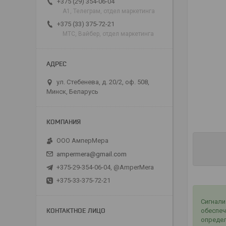
+375 (29) 354-06-04
А1, Телеграм, отдел маркетинга
+375 (33) 375-72-21
МТС, Вайбер, отдел маркетинга
ул. Стебенева, д. 20/2, оф. 508,
Минск, Беларусь
ООО АмперМера
ampermera@gmail.com
+375-29-354-06-04, @AmperMera
+375-33-375-72-21
Сигнали
обеспеч
определ