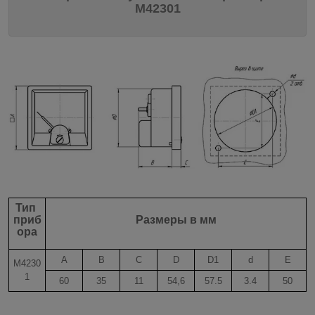
М42301
Тип
приб
Размеры в мм
ора
A
B
C
D
D1
d
E
М4230
1
60
35
11
54,6
57.5
3.4
50