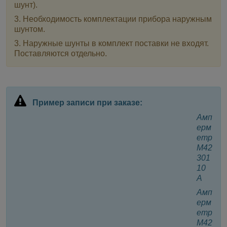
шунт).
3. Необходимость комплектации прибора
наружным
шунтом
.
3.
Наружные шунты
в комплект поставки не входят.
Поставляются отдельно.
Пример записи при заказе:
Амп
ерм
етр
М42
301
10
А
Амп
ерм
етр
М42