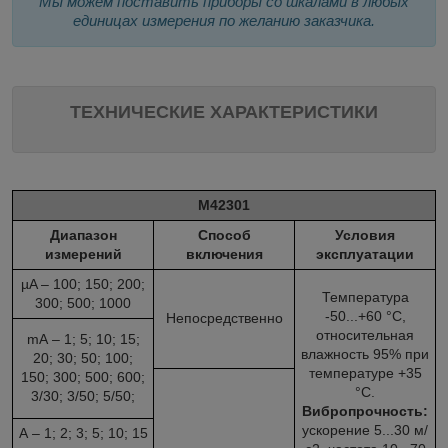
Мы можем поставить приборы со шкалами в любых
единицах измерения по желанию заказчика.
ТЕХНИЧЕСКИЕ ХАРАКТЕРИСТИКИ
М42301
Диапазон
Способ
Условия
измерений
включения
эксплуатации
µA – 100; 150; 200;
Температура
300; 500; 1000
-50...+60 °С,
Непосредственно
относительная
mА – 1; 5; 10; 15;
влажность 95% при
20; 30; 50; 100;
температуре +35
150; 300; 500; 600;
°С.
3/30; 3/50; 5/50;
Вибропрочность:
ускорение 5...30 м/
А – 1; 2; 3; 5; 10; 15