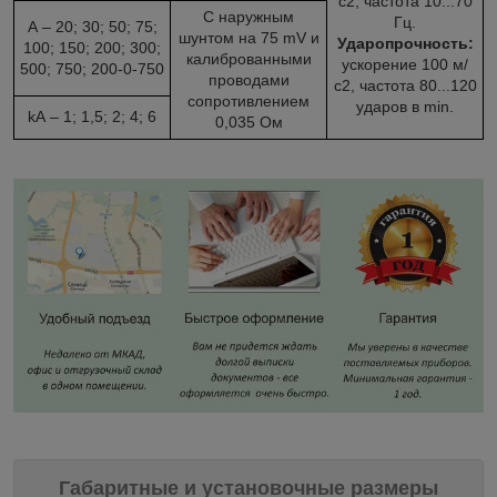
с2, частота 10...70
С наружным
Гц.
А – 20; 30; 50; 75;
шунтом на 75 mV и
Ударопрочность:
100; 150; 200; 300;
калиброванными
ускорение 100 м/
500; 750; 200-0-750
проводами
с2, частота 80...120
сопротивлением
ударов в min.
kА – 1; 1,5; 2; 4; 6
0,035 Ом
Габаритные и установочные размеры