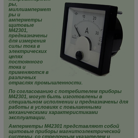
ры,
миллиампермет
ры и
амперметры
щитовые
М42301
,
предназначены
для измерения
силы тока в
электрических
цепях
постоянного
тока и
применяются в
различных
отраслях промышленности.
По согласованию с потребителем приборы
М42301
, могут быть изготовлены в
специальном исполнении и предназначены для
работы в условиях с повышенными
механическими характеристиками
эксплуатации.
Амперметры
М42301
представляют собой
щитовые приборы магнитоэлектрической
системы, со стрелочным указателем и