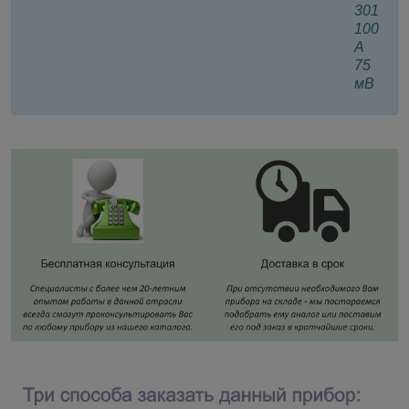
301
100
А
75
мВ