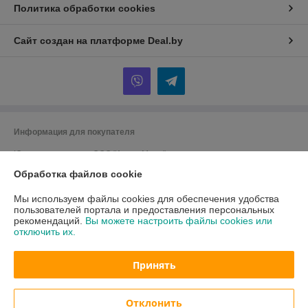
Политика обработки cookies
Сайт создан на платформе Deal.by
Информация для покупателя
Юридическое лицо:
ООО "АмперМера"
220024, г. Минск, ул. Стебенева, д. 20/2, оф. 508
Обработка файлов cookie
Регистрационный номер ЕГР: 192652668
Мы используем файлы cookies для обеспечения удобства
УНП: 192652668
пользователей портала и предоставления персональных
рекомендаций.
Вы можете настроить файлы cookies или
Регистрационный орган: Минский горисполком
отключить их.
Дата регистрации компании: 23.05.2016
Принять
Ссылка на свидетельство/лицензию
Отклонить