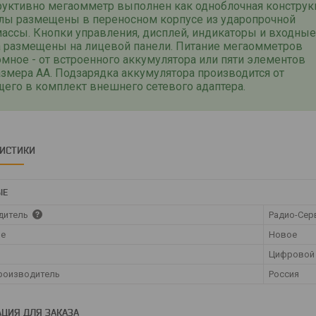
руктивно мегаомметр выполнен как одноблочная конструк
злы размещены в переносном корпусе из ударопрочной
ассы. Кнопки управления, дисплей, индикаторы и входные
а размещены на лицевой панели. Питание мегаомметров
мное - от встроенного аккумулятора или пяти элементов
змера АА. Подзарядка аккумулятора производится от
его в комплект внешнего сетевого адаптера.
РИСТИКИ
ЫЕ
дитель
Радио-Сер
ие
Новое
Цифровой
роизводитель
Россия
ЦИЯ ДЛЯ ЗАКАЗА