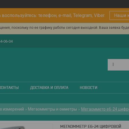
 воспользуйтесь: телефон, e-mail, Telegram, Viber.
Наши 
ения, поскольку по ее графику работы сегодня выходной. Ваша заявка буд
54-06-04
КОНТАКТЫ
ДОСТАВКА И ОПЛАТА
НОВОСТИ
х измерений
Мегаомметры и омметры
Мегаомметр е6-24 цифр
МЕГАОММЕТР Е6-24 ЦИФРОВОЙ