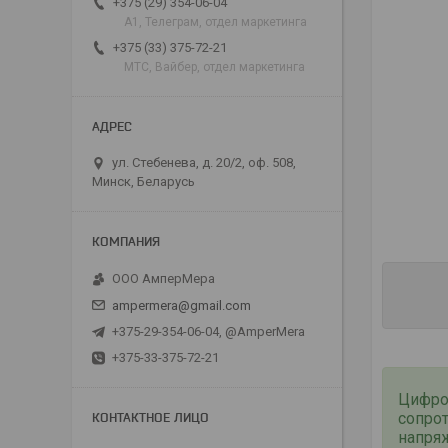
+375 (29) 354-06-04
А1, Телеграм, отдел маркетинга
+375 (33) 375-72-21
МТС, Вайбер, отдел маркетинга
ул. Стебенева, д. 20/2, оф. 508,
Минск, Беларусь
ООО АмперМера
ampermera@gmail.com
+375-29-354-06-04, @AmperMera
+375-33-375-72-21
Цифр
сопрот
напря