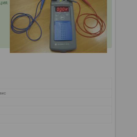
ция.
вис