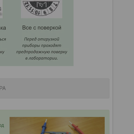
РА
од