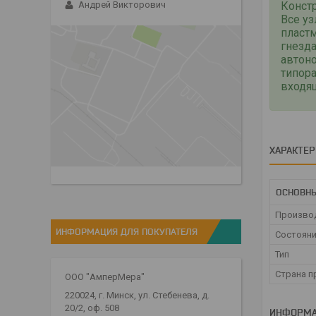
Конст
Андрей Викторович
Все у
пластм
гнезд
автоно
типора
входящ
ХАРАКТЕ
ОСНОВН
Произво
ИНФОРМАЦИЯ ДЛЯ ПОКУПАТЕЛЯ
Состоян
Тип
Страна п
ООО "АмперМера"
220024, г. Минск, ул. Стебенева, д.
20/2, оф. 508
ИНФОРМА