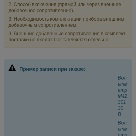
2. Способ включения (прямой или через внешнее
добавочное сопротивление).
3. Необходимость комплектации прибора
внешним
добавочным сопротивлением
.
3.
Внешние добавочные сопротивления
в комплект
поставки не входят. Поставляются отдельно.
Пример записи при заказе:
Вол
ьтм
етр
М42
301
30
В
Вол
ьтм
етр