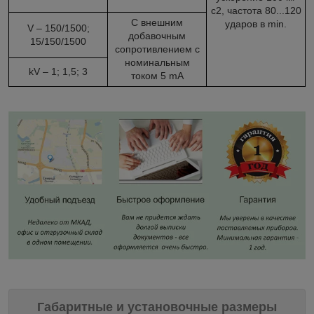
с2, частота 80...120
С внешним
ударов в min.
V – 150/1500;
добавочным
15/150/1500
сопротивлением с
номинальным
kV – 1; 1,5; 3
током 5 mA
Габаритные и установочные размеры