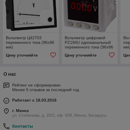
Вольтметр Ц42703
Вольтметр цифровой
Во
переменного тока (96х96
PZ194U одноканальный
пер
мм)
переменного тока (96х96
мм
мм)
Цену уточняйте
Цену уточняйте
Це
О нас
Рейтинг не сформирован
Менее 5 отзывов за последний год
Работает с 18.03.2016
г. Минск
ул. Стебенева, д. 20/2, оф. 508, Минск, Беларусь
Контакты