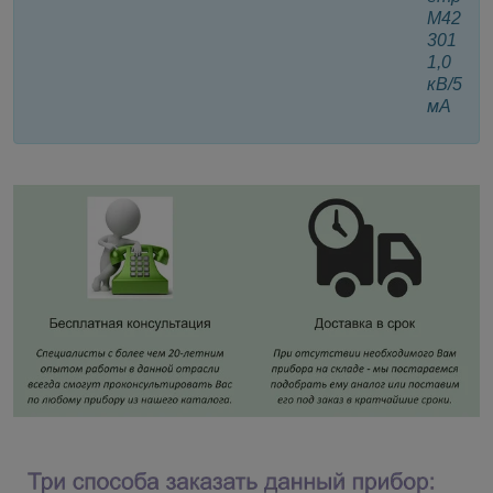
М42
301
1,0
кВ/5
мА