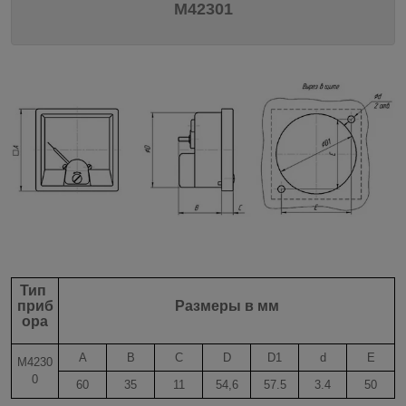
М42301
Тип
приб
Размеры в мм
ора
A
B
C
D
D1
d
E
М4230
0
60
35
11
54,6
57.5
3.4
50