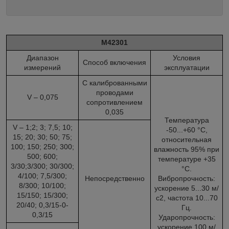
М42301
Диапазон
Условия
Способ включения
измерений
эксплуатации
С калиброванными
проводами
V – 0,075
сопротивлением
0,035
Температура
V – 1;2; 3; 7,5; 10;
-50...+60 °С,
15; 20; 30; 50; 75;
относительная
100; 150; 250; 300;
влажность 95% при
500; 600;
температуре +35
3/30;3/300; 30/300;
°С.
4/100; 7,5/300;
Непосредственно
Вибропрочность:
8/300; 10/100;
ускорение 5...30 м/
15/150; 15/300;
с2, частота 10...70
20/40; 0,3/15-0-
Гц.
0,3/15
Ударопрочность:
ускорение 100 м/