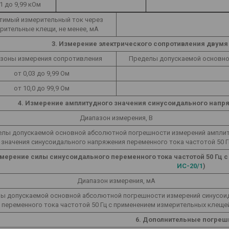
01 до 9,99 кОм
тимый измерительный ток через
рительные клещи, не менее, мА
3. Измерение электрического сопротивления двумя
зоны измерения сопротивления
Пределы допускаемой основно
от 0,03 до 9,99 Ом
от 10,0 до 99,9 Ом
4. Измерение амплитудного значения синусоидального напря
Диапазон измерения, В
лы допускаемой основной абсолютной погрешности измерений ампли
значения синусоидального напряжения переменного тока частотой 50 Г
змерение силы синусоидального переменного тока частотой 50 Гц 
ИС-20/1
)
Диапазон измерения, мА
ы допускаемой основной абсолютной погрешности измерений синусои
переменного тока частотой 50 Гц с применением измерительных клеще
6. Дополнительные погреш