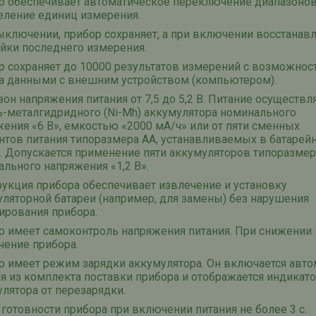
р обеспечивает автоматическое переключение диапазонов
еление единиц измерения.
ыключении, прибор сохраняет, а при включении восстанав
йки последнего измерения.
р сохраняет до 10000 результатов измерений с возможно
а данными с внешним устройством (компьютером).
он напряжения питания от 7,5 до 5,2 В. Питание осуществля
ь-металгидридного (Ni-Mh) аккумулятора номинального
ения «6 В», емкостью «2000 мА/ч» или от пяти сменных
нтов питания типоразмера АА, устанавливаемых в батарей
. Допускается применение пяти аккумуляторов типоразмер
льного напряжения «1,2 В».
укция прибора обеспечивает извлечение и установку
ляторной батареи (например, для замены) без нарушения
ирования прибора.
 имеет самоконтроль напряжения питания. При снижении н
чение прибора.
р имеет режим зарядки аккумулятора. Он включается авто
я из комплекта поставки прибора и отображается индикат
лятора от перезарядки.
готовности прибора при включении питания не более 3 с.