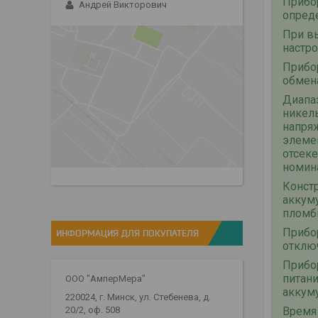
Прибо
Андрей Викторович
опред
При в
настро
Прибо
обмен
Диапаз
никел
напряж
элеме
отсеке
номина
Констр
аккуму
пломб
Прибор
ИНФОРМАЦИЯ ДЛЯ ПОКУПАТЕЛЯ
отклю
Прибо
питани
ООО "АмперМера"
аккуму
220024, г. Минск, ул. Стебенева, д.
Время 
20/2, оф. 508