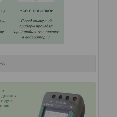
РА
ов
водников
тоду и
ления