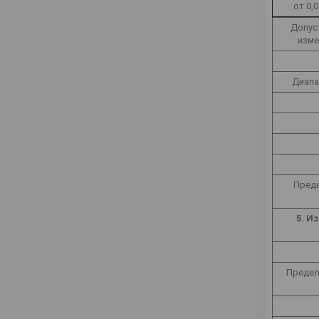
от 0,
Допус
изме
Диапа
Преде
5. И
Предел