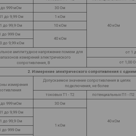
 до 999 мОм
30 Ом
01 до 9,99 Ом
1 кОм
,1 до 99,9 Ом
10 кОм
40 кОм
1 до 999 Ом
40 кОм
00 до 9,99 кОм
льное амплитудное напряжение помехи для
от 1 
иапазонов измерений электрического
от 1,00 
сопротивления, В
2. Измерение электрического сопротивления с одним
Допускаемое значение сопротивления в цепях
оны измерения
подключения, не более
ротивления
токовых Т1 - Т2
потенциальных П1 - П2
 до 999 мОм
30 Ом
01 до 9,99 Ом
,1 до 99,9 Ом
40 кОм
1 кОм
1 до 999 Ом