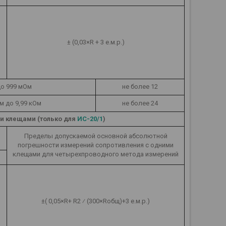
± (0,03×R + 3 е.м.р.)
до 999 мОм
не более 12
Ом до 9,99 кОм
не более 24
и клещами (только для
ИС-20/1
)
Пределы допускаемой основной абсолютной
погрешности измерений сопротивления с одними
клещами для четырехпроводного метода измерений
±( 0,05×R+ R2 ⁄ (300×Rобщ)+3 е.м.р.)