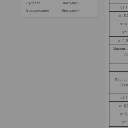
Суббота
Выходной
от 1
Воскресенье
Выходной
от 0,
от 0
от 
от 1,
Максима
д
Диапаз
соп
от 1
от 0,
от 0
от 