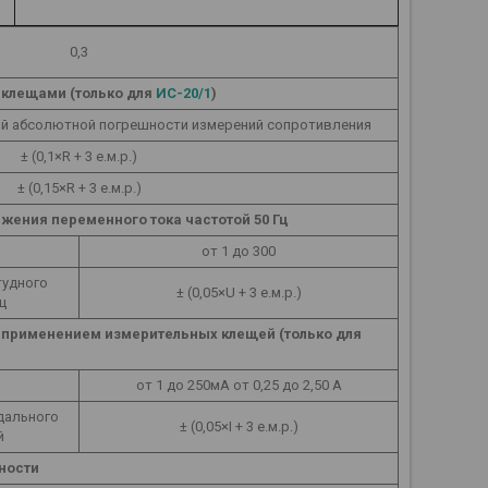
0,3
 клещами (только для
ИС-20/1
)
й абсолютной погрешности измерений сопротивления
± (0,1×R + 3 е.м.р.)
± (0,15×R + 3 е.м.р.)
жения переменного тока частотой 50 Гц
от 1 до 300
тудного
± (0,05×U + 3 е.м.р.)
ц
с применением измерительных клещей (только для
от 1 до 250мА от 0,25 до 2,50 А
дального
± (0,05×I + 3 е.м.р.)
й
ности