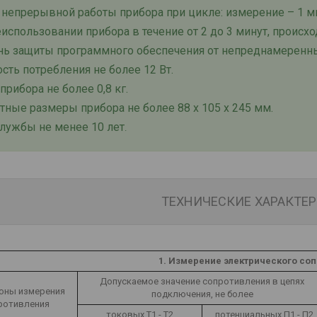
непрерывной работы прибора при цикле: измерение – 1 мин
использовании прибора в течение от 2 до 3 минут, проис
нь защиты программного обеспечения от непреднамеренн
ть потребления не более 12 Вт.
прибора не более 0,8 кг.
тные размеры прибора не более 88 х 105 х 245 мм.
службы не менее 10 лет
.
ТЕХНИЧЕСКИЕ ХАРАКТЕ
1. Измерение электрического со
Допускаемое значение сопротивления в цепях
оны измерения
подключения, не более
ротивления
токовых Т1 - Т2
потенциальных П1 - П2