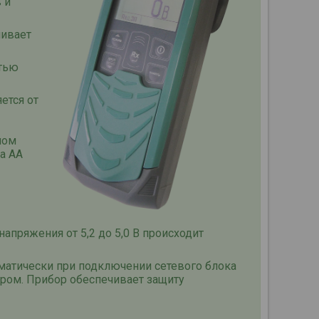
 и
ливает
стью
ется от
ном
а АА
апряжения от 5,2 до 5,0 В происходит
матически при подключении сетевого блока
ором. Прибор обеспечивает защиту