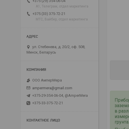
+375 (29) 354-06-04
А1, Телеграм, отдел маркетинга
+375 (33) 375-72-21
МТС, Вайбер, отдел маркетинга
ул. Стебенева, д. 20/2, оф. 508,
Минск, Беларусь
ООО АмперМера
ampermera@gmail.com
+375-29-354-06-04, @AmperMera
Прибо
+375-33-375-72-21
зазем
в разл
измер
грунта