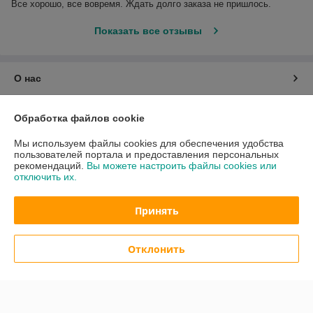
Все хорошо, все вовремя. Ждать долго заказа не пришлось.
Показать все отзывы
О нас
Контакты
Обработка файлов cookie
Мы используем файлы cookies для обеспечения удобства
Доставка и оплата
пользователей портала и предоставления персональных
рекомендаций.
Вы можете настроить файлы cookies или
отключить их.
График работы
Принять
Полная версия сайта
Политика обработки cookies
Отклонить
Сайт создан на платформе Deal.by