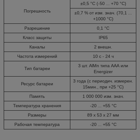
±0,5 °C (-50 ... +70 °C)
Погрешность
±0,7 % от изм. знач. (70,1 ...
+1000 °C)
Разрешение
0,1 °C
Класс защиты
IP65
Каналы
2 внешн.
Частота измерений
10 с - 24 ч
3 шт. AlMn типа ААА или
Тип батареи
Energizer
3 года (с периодич. измерен.
Ресурс батареи
15мин., при +25 °C)
Память
1 000 000 изм. знач.
Температура хранения
-20 ... +55 °C
Размеры
89 x 53 x 27 мм
Рабочая температура
-20 ... +55 °C