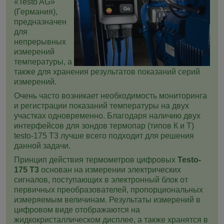
«Testo AG»
(Германия),
предназначен
для
непрерывных
измерений
температуры, а
также для хранения результатов показаний серий
измерений.
Очень часто возникает
необходимость мониторинга
и регистрации показаний температуры на двух
участках одновременно. Благодаря наличию двух
интерфейсов для зондов термопар (типов К и Т)
testo-175 T3 лучше всего подходит для решения
данной задачи
.
Принцип действия термометров цифровых
Testo-
175 T3
основан на измерении электрических
сигналов, поступающих в электронный блок от
первичных преобразователей, пропорциональных
измеряемым величинам. Результаты измерений в
цифровом виде отображаются на
жидкокристаллическом дисплее, а также хранятся в