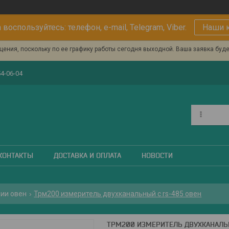
 воспользуйтесь: телефон, e-mail, Telegram, Viber.
Наши 
ения, поскольку по ее графику работы сегодня выходной. Ваша заявка буд
54-06-04
КОНТАКТЫ
ДОСТАВКА И ОПЛАТА
НОВОСТИ
ии овен
Трм200 измеритель двухканальный с rs-485 овен
ТРМ200 ИЗМЕРИТЕЛЬ ДВУХКАНАЛЬ