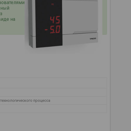
зователями
нный
з
виде на
 технологического процесса