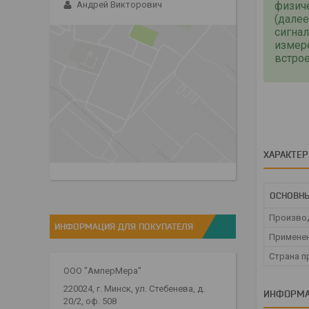
физич
Андрей Викторович
(дале
сигнал
измер
встро
ХАРАКТЕ
ОСНОВНЫ
Произво
ИНФОРМАЦИЯ ДЛЯ ПОКУПАТЕЛЯ
Примене
Страна п
ООО "АмперМера"
220024, г. Минск, ул. Стебенева, д.
ИНФОРМА
20/2, оф. 508