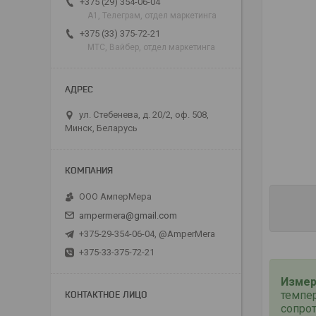
+375 (29) 354-06-04
А1, Телеграм, отдел маркетинга
+375 (33) 375-72-21
МТС, Вайбер, отдел маркетинга
ул. Стебенева, д. 20/2, оф. 508,
Минск, Беларусь
ООО АмперМера
ampermera@gmail.com
+375-29-354-06-04, @AmperMera
+375-33-375-72-21
Измер
темпе
сопрот