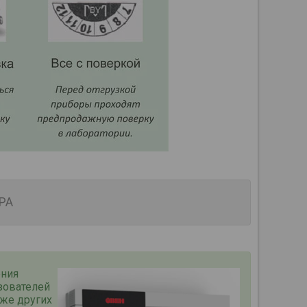
РА
ения
зователей
кже других