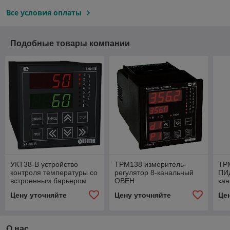
Все условия оплаты
Подобные товары компании
УКТ38-В устройство
ТРМ138 измеритель-
ТР
контроля температуры со
регулятор 8-канальный
ПИД
встроенным барьером
ОВЕН
ка
искрозащиты ОВЕН
Цену уточняйте
Цену уточняйте
Це
О нас