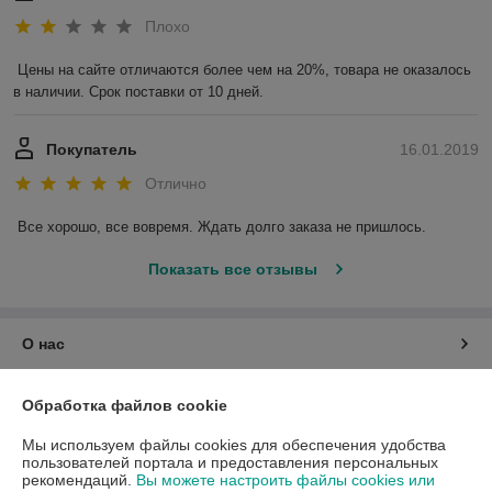
Плохо
Цены на сайте отличаются более чем на 20%, товара не оказалось 
в наличии. Срок поставки от 10 дней.
Покупатель
16.01.2019
Отлично
Все хорошо, все вовремя. Ждать долго заказа не пришлось.
Показать все отзывы
О нас
Контакты
Обработка файлов cookie
Мы используем файлы cookies для обеспечения удобства
Доставка и оплата
пользователей портала и предоставления персональных
рекомендаций.
Вы можете настроить файлы cookies или