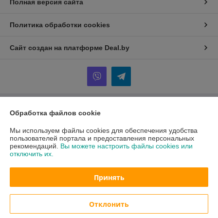
Полная версия сайта
Политика обработки cookies
Сайт создан на платформе Deal.by
Обработка файлов cookie
Информация для покупателя
Юридическое лицо:
ООО "АмперМера"
Мы используем файлы cookies для обеспечения удобства
220024, г. Минск, ул. Стебенева, д. 20/2, оф. 508
пользователей портала и предоставления персональных
рекомендаций.
Вы можете настроить файлы cookies или
Регистрационный номер ЕГР: 192652668
отключить их.
УНП: 192652668
Принять
Регистрационный орган: Минский горисполком
Дата регистрации компании: 23.05.2016
Отклонить
Ссылка на свидетельство/лицензию