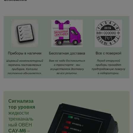
Сигнализа
тор уровня
жидкости
трехканаль
ный ОВЕН
САУ-М6
–