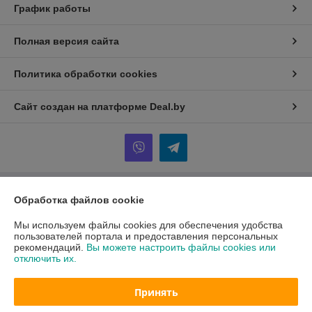
График работы
Полная версия сайта
Политика обработки cookies
Сайт создан на платформе Deal.by
Информация для покупателя
Обработка файлов cookie
Юридическое лицо:
ООО "АмперМера"
Мы используем файлы cookies для обеспечения удобства
220024, г. Минск, ул. Стебенева, д. 20/2, оф. 508
пользователей портала и предоставления персональных
рекомендаций.
Вы можете настроить файлы cookies или
Регистрационный номер ЕГР: 192652668
отключить их.
УНП: 192652668
Принять
Регистрационный орган: Минский горисполком