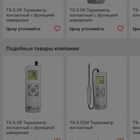
ТК-5.09 Термометр
ТК-5.06 Термометр
ТК-
контактный с функцией
контактный с функцией
кон
измерения
измерения
относительной влажности
относительной влажности
Цену уточняйте
Цену уточняйте
Це
Подобные товары компании
ТК-5.09 Термометр
ТК-5.01М Термометр
ТК
контактный с функцией
контактный
кон
измерения
по
относительной влажности