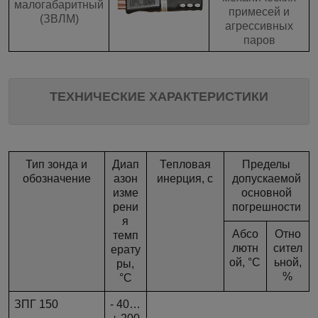
малогабаритный
примесей и
(ЗВЛМ)
агрессивных
паров
ТЕХНИЧЕСКИЕ ХАРАКТЕРИСТИКИ
Тип зонда и
Диап
Тепловая
Пределы
обозначение
азон
инерция, с
допускаемой
изме
основной
рени
погрешности
я
Абсо
Отно
темп
лютн
сител
ерату
ой, °С
ьной,
ры,
%
°С
ЗПГ 150
- 40…