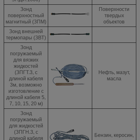
Зонд
Поверхности
поверхностный
твердых
магнитный (ЗПМ)
объектов
Зонд внешней
термопары (ЗВТ)
Зонд
погружаемый
для вязких
жидкостей
(ЗПГТ.3, с
Нефть, мазут,
длиной кабеля
масла
3м, возможно
изготовление с
длиной кабеля 5,
7, 10, 15, 20 м)
Зонд
погружаемый
для жидкостей
(ЗПГН.3, с
Бензин, керосин,
длиной кабеля