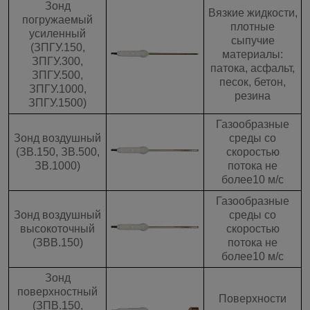
Зонд
Вязкие жидкости,
погружаемый
плотные
усиленный
сыпучие
(ЗПГУ.150,
материалы:
ЗПГУ.300,
патока, асфальт,
ЗПГУ.500,
песок, бетон,
ЗПГУ.1000,
резина
ЗПГУ.1500)
Газообразные
Зонд воздушный
среды со
(ЗВ.150, ЗВ.500,
скоростью
ЗВ.1000)
потока не
более10 м/с
Газообразные
Зонд воздушный
среды со
высокоточный
скоростью
(ЗВВ.150)
потока не
более10 м/с
Зонд
поверхностный
Поверхности
(ЗПВ.150,