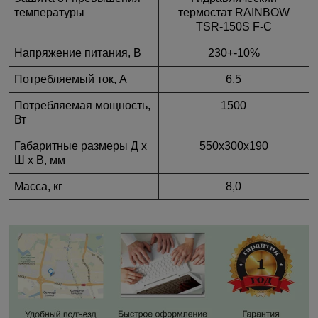
температуры
термостат RAINBOW
TSR-150S F-C
Напряжение питания, В
230+-10%
Потребляемый ток, А
6.5
Потребляемая мощность,
1500
Вт
Габаритные размеры Д х
550х300х190
Ш х В, мм
Масса, кг
8,0