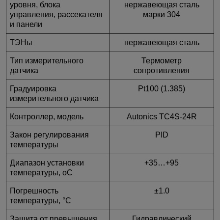
уровня, блока
нержавеющая сталь
управления, рассекателя
марки 304
и панели
ТЭНы
нержавеющая сталь
Тип измерительного
Термометр
датчика
сопротивления
Градуировка
Pt100 (1.385)
измерительного датчика
Контроллер, модель
Autonics TC4S-24R
Закон регулирования
PID
температуры
Диапазон установки
+35…+95
температуры, оС
Погрешность
±1.0
температуры, °С
Зашита от превышения
Гидравлический