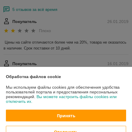
5 отзывов за всё время
Покупатель
26.01.2019
Плохо
Цены на сайте отличаются более чем на 20%, товара не оказалось 
в наличии. Срок поставки от 10 дней.
Покупатель
16.01.2019
Отлично
Обработка файлов cookie
Все хорошо, все вовремя. Ждать долго заказа не пришлось.
Мы используем файлы cookies для обеспечения удобства
пользователей портала и предоставления персональных
Показать все отзывы
рекомендаций.
Вы можете настроить файлы cookies или
отключить их.
Принять
О нас
Контакты
Отклонить