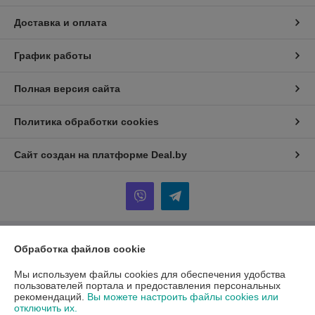
Доставка и оплата
График работы
Полная версия сайта
Политика обработки cookies
Сайт создан на платформе Deal.by
Обработка файлов cookie
Информация для покупателя
Юридическое лицо:
ООО "АмперМера"
Мы используем файлы cookies для обеспечения удобства
220024, г. Минск, ул. Стебенева, д. 20/2, оф. 508
пользователей портала и предоставления персональных
рекомендаций.
Вы можете настроить файлы cookies или
Регистрационный номер ЕГР: 192652668
отключить их.