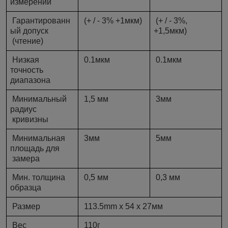
измерений
Гарантированн
(+ / - 3% +1мкм)
(+ / - 3%,
ый допуск
+1,5мкм)
(чтение)
Низкая
0.1мкм
0.1мкм
точность
диапазона
Минимальный
1,5 мм
3мм
радиус
кривизны
Минимальная
3мм
5мм
площадь для
замера
Мин. толщина
0,5 мм
0,3 мм
образца
Размер
113.5mm х 54 х 27мм
Вес
110г