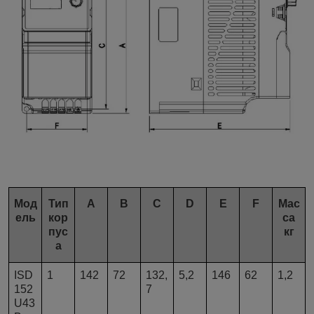
Мод
Тип
A
B
C
D
E
F
Мас
ель
кор
са
пус
кг
а
ISD
1
142
72
132,
5,2
146
62
1,2
152
7
U43