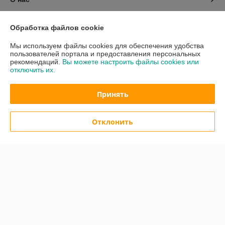
Контакты
Обработка файлов cookie
Мы используем файлы cookies для обеспечения удобства
Доставка и оплата
пользователей портала и предоставления персональных
рекомендаций.
Вы можете настроить файлы cookies или
отключить их.
График работы
Принять
Полная версия сайта
Политика обработки cookies
Отклонить
Сайт создан на платформе Deal.by
Информация для покупателя
Юридическое лицо:
ООО "АмперМера"