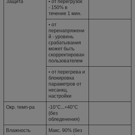
Защита
• от перегрузок
- 150% в
течение 1 мин.
• от
перенапряжени
й - уровень
срабатывания
может быть
скорректирован
пользователем
• от перегрева и
блокировка
параметров от
несанкц.
настройки
Окр. темп-ра
-10°C...+40°C
(без
обледенения)
Влажность
Макс. 90% (без