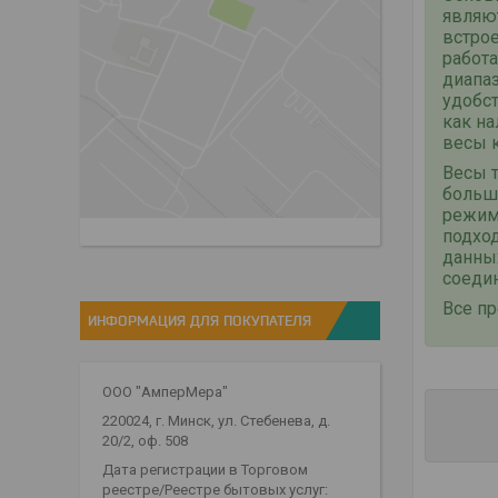
являют
встро
работ
диапаз
удобс
как н
весы 
Весы 
большо
режима
подхо
данны
соедин
Все пр
ИНФОРМАЦИЯ ДЛЯ ПОКУПАТЕЛЯ
ООО "АмперМера"
220024, г. Минск, ул. Стебенева, д.
20/2, оф. 508
Дата регистрации в Торговом
реестре/Реестре бытовых услуг: