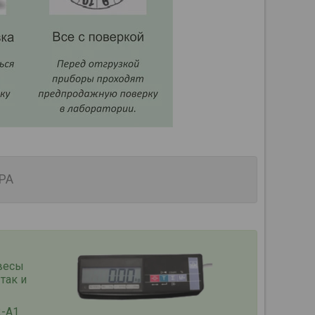
РА
весы
так и
2-А1