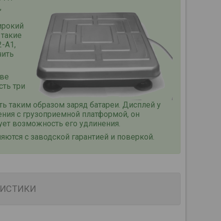
,
ирокий
 такие
2-А1
,
чить
аве
сть три
ь таким образом заряд батареи.
Дисплей у
ния с грузоприемной платформой, он
вует возможность его удлинения.
ются с заводской гарантией и поверкой.
РИСТИКИ