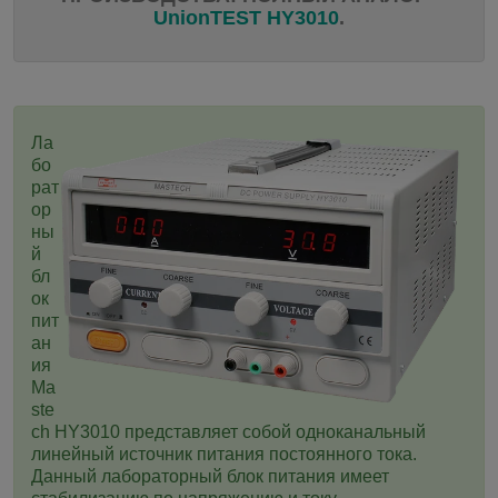
UnionTEST HY3010
.
Ла
бо
рат
ор
ны
й
бл
ок
пит
ан
ия
Ma
ste
ch
HY3010
представляет собой одноканальный
линейный источник питания постоянного тока.
Данный лабораторный блок питания имеет