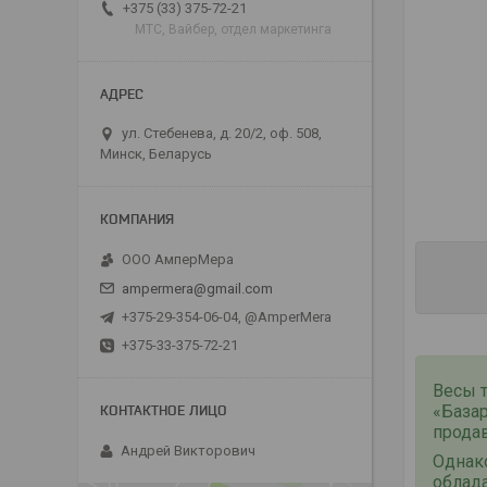
+375 (33) 375-72-21
МТС, Вайбер, отдел маркетинга
ул. Стебенева, д. 20/2, оф. 508,
Минск, Беларусь
ООО АмперМера
ampermera@gmail.com
+375-29-354-06-04, @AmperMera
+375-33-375-72-21
Весы 
«База
продав
Андрей Викторович
Однако
облад