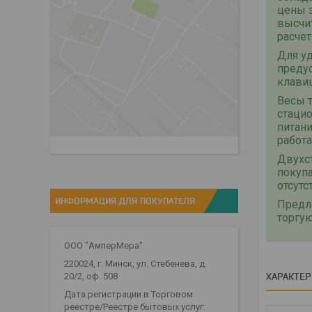
цены 
высчит
расчет
Для у
преду
клави
Весы 
стацио
питан
работа
Двухс
покуп
отсут
ИНФОРМАЦИЯ ДЛЯ ПОКУПАТЕЛЯ
Предл
торгу
ООО "АмперМера"
220024, г. Минск, ул. Стебенева, д.
ХАРАКТЕ
20/2, оф. 508
Дата регистрации в Торговом
реестре/Реестре бытовых услуг: