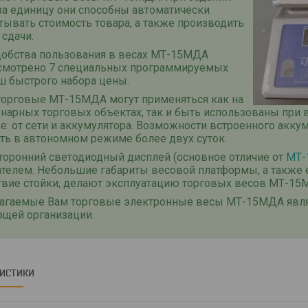
за единицу они способны автоматически
ывать стоимость товара, а также производить
 сдачи.
добства пользования в весах МТ-15МДА
смотрено 7 специальных программируемых
ш быстрого набора цены.
торговые МТ-15МДА могут применяться как на
нарных торговых объектах, так и быть использованы при 
ие: от сети и аккумулятора. Возможности встроенного ак
ть в автономном режиме более двух суток.
торонний светодиодный дисплей (основное отличие от
МТ
ателем. Небольшие габариты весовой платформы, а также 
ствие стойки, делают эксплуатацию торговых весов МТ-15
агаемые Вам торговые электронные весы МТ-15МДА яв
ющей организации.
РИСТИКИ