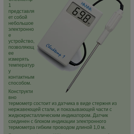
1
представля
ет собой
небольшое
электронно
е
устройство,
позволяющ
ее
измерять
температур
у
контактным
способом.
Конструкти
вно
термометр состоит из датчика в виде стержня из
нержавеющей стали, и показывающей части с
жидкокристаллическим индикатором. Датчик
соединен с блоком индикации электронного
термометра гибким проводом длиной 1,0 м.