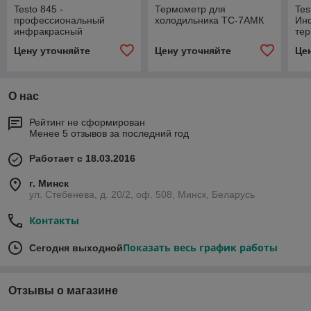
Testo 845 -
Термометр для
Tes
профессиональный
холодильника ТС-7АМК
Ин
инфракрасный
те
термометр
це
Цену уточняйте
Цену уточняйте
Це
О нас
Рейтинг не сформирован
Менее 5 отзывов за последний год
Работает с 18.03.2016
г. Минск
ул. Стебенева, д. 20/2, оф. 508, Минск, Беларусь
Контакты
Показать весь график работы
Сегодня выходной
Отзывы о магазине