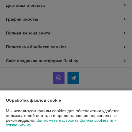
Доставка и оплата
График работы
Полная версия сайта
Политика обработки cookies
Сайт создан на платформе Deal.by
Обработка файлов cookie
Информация для покупателя
Юридическое лицо:
ООО "АмперМера"
Мы используем файлы cookies для обеспечения удобства
220024, г. Минск, ул. Стебенева, д. 20/2, оф. 508
пользователей портала и предоставления персональных
рекомендаций.
Вы можете настроить файлы cookies или
Регистрационный номер ЕГР: 192652668
отключить их.