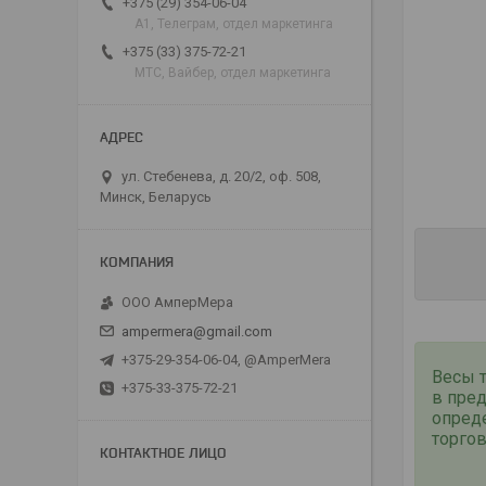
+375 (29) 354-06-04
А1, Телеграм, отдел маркетинга
+375 (33) 375-72-21
МТС, Вайбер, отдел маркетинга
ул. Стебенева, д. 20/2, оф. 508,
Минск, Беларусь
ООО АмперМера
ampermera@gmail.com
+375-29-354-06-04, @AmperMera
Весы 
+375-33-375-72-21
в пред
опред
торгов