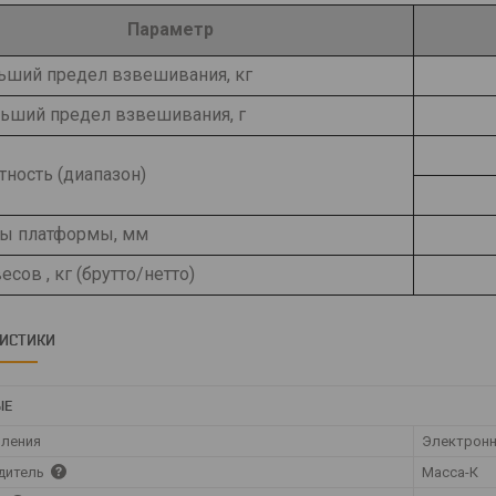
Параметр
ьший предел взвешивания, кг
ьший предел взвешивания, г
тность (диапазон)
ы платформы, мм
есов , кг (брутто/нетто)
РИСТИКИ
ЫЕ
вления
Электрон
дитель
Масса-К