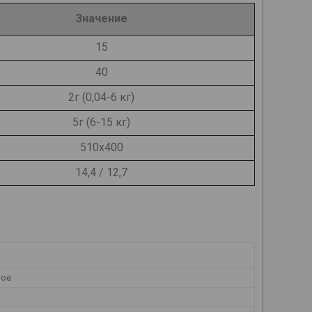
Значение
15
40
2г (0,04-6 кг)
5г (6-15 кг)
510х400
14,4 / 12,7
ное