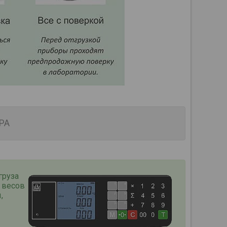
РА
груза
 весов
,