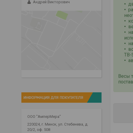
Андрей Викторович
д
р
нео
к
в
н
исп
н
в
ТВ-
а
Весы 
поста
ИНФОРМАЦИЯ ДЛЯ ПОКУПАТЕЛЯ
ООО "АмперМера"
220024, г. Минск, ул. Стебенева, д.
20/2, оф. 508