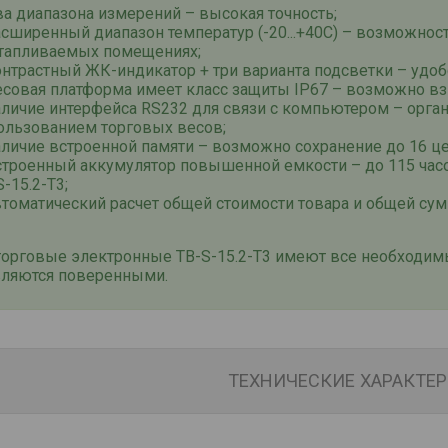
ва диапазона измерений – высокая точность;
асширенный диапазон температур (-20...+40С) – возможно
тапливаемых помещениях;
онтрастный ЖК-индикатор + три варианта подсветки – удо
есовая платформа имеет класс защиты IP67 – возможно в
аличие интерфейса RS232 для связи с компьютером – орган
ользованием торговых весов;
аличие встроенной памяти – возможно сохранение до 16 це
строенный аккумулятор повышенной емкости – до 115 час
S-15.2-T3;
втоматический расчет общей стоимости товара и общей су
торговые электронные ТВ-S-15.2-T3 имеют все необходим
вляются поверенными.
ТЕХНИЧЕСКИЕ ХАРАКТЕ