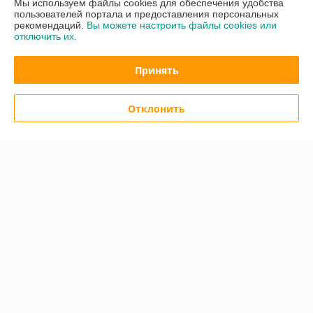
Мы используем файлы cookies для обеспечения удобства
Доставка и оплата
пользователей портала и предоставления персональных
рекомендаций.
Вы можете настроить файлы cookies или
отключить их.
График работы
Принять
Полная версия сайта
Политика обработки cookies
Отклонить
Сайт создан на платформе Deal.by
Информация для покупателя
Юридическое лицо:
ООО "АмперМера"
220024, г. Минск, ул. Стебенева, д. 20/2, оф. 508
Регистрационный номер ЕГР: 192652668
УНП: 192652668