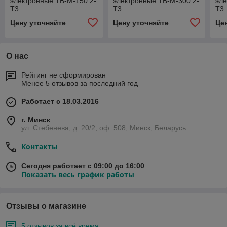
электронные TB-M-150.2-
электронные TB-M-300.2-
эле
T3
T3
T3
Цену уточняйте
Цену уточняйте
Це
О нас
Рейтинг не сформирован
Менее 5 отзывов за последний год
Работает с 18.03.2016
г. Минск
ул. Стебенева, д. 20/2, оф. 508, Минск, Беларусь
Контакты
Сегодня работает с 09:00 до 16:00
Показать весь график работы
Отзывы о магазине
5 отзывов за всё время