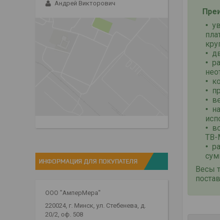
Андрей Викторович
Преи
у
пла
кру
д
р
нео
к
п
в
н
исп
в
ТВ-
р
сум
ИНФОРМАЦИЯ ДЛЯ ПОКУПАТЕЛЯ
Весы 
поста
ООО "АмперМера"
220024, г. Минск, ул. Стебенева, д.
20/2, оф. 508