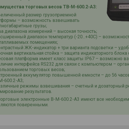
мущества торговых весов ТВ-М-600.2-А3:
величенный размер грузоприемной
тформы – возможность взвешивать
пногабаритные грузы;
ва диапазона измерений – высокая точность;
асширенный диапазон температур (-20...+40С) – возможно
тапливаемых помещениях;
онтрастный ЖК-индикатор + три варианта подсветки – удо
рочная вертикальная стойка – защита индикаторного блока
есовая платформа имеет класс защиты IP67 – возможно в
аличие интерфейса RS232 для связи с компьютером – орган
ользованием торговых весов;
строенный аккумулятор повышенной емкости – до 56 часо
М-600.2-А3;
азличные режимы взвешивания – счетный и дозаторный р
мирование результатов.
торговые электронные
В-М-600.2-А3
имеют все необходим
вляются поверенными.