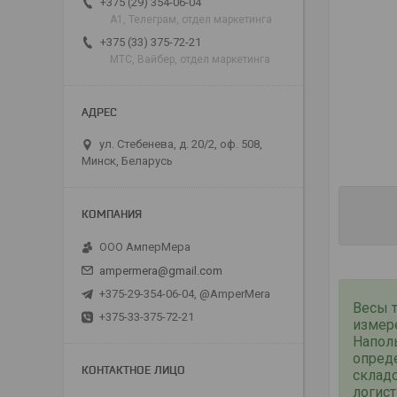
+375 (29) 354-06-04
А1, Телеграм, отдел маркетинга
+375 (33) 375-72-21
МТС, Вайбер, отдел маркетинга
ул. Стебенева, д. 20/2, оф. 508,
Минск, Беларусь
ООО АмперМера
ampermera@gmail.com
+375-29-354-06-04, @AmperMera
Весы 
+375-33-375-72-21
измере
Напол
опред
склад
логист