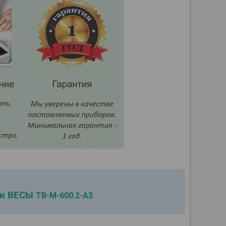
ии ВЕСЫ
ТВ-М-600.2-А3