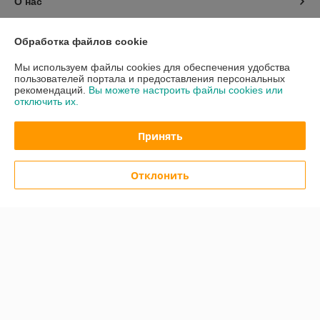
О нас
Контакты
Обработка файлов cookie
Мы используем файлы cookies для обеспечения удобства
Доставка и оплата
пользователей портала и предоставления персональных
рекомендаций.
Вы можете настроить файлы cookies или
отключить их.
График работы
Принять
Полная версия сайта
Политика обработки cookies
Отклонить
Сайт создан на платформе Deal.by
Информация для покупателя