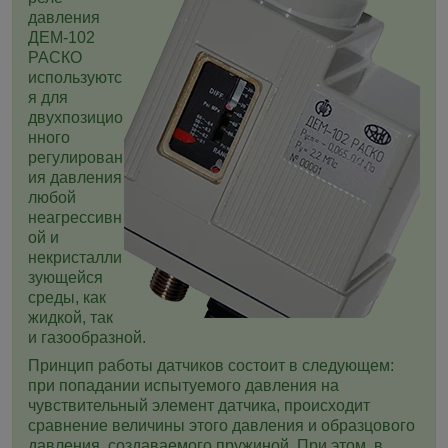
давления
ДЕМ-102
РАСКО
используютс
я для
двухпозицио
нного
регулирован
ия давления
любой
неагрессивн
ой и
некристалли
зующейся
среды, как
жидкой, так
и газообразной.
Принцип работы датчиков состоит в следующем:
при попадании испытуемого давления на
чувствительный элемент датчика, происходит
сравнение величины этого давления и образцового
давления, создаваемого пружиной. При этом, в