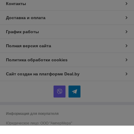
Контакты
Доставка и оплата
График работы
Полная версия сайта
Политика обработки cookies
Сайт создан на платформе Deal.by
Информация для покупателя
Юридическое лицо:
ООО "АмперМера"
220024, г. Минск, ул. Стебенева, д. 20/2, оф. 508